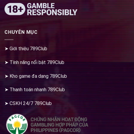
CHUYÊN MỤC
➤
Giới thiệu 789Club
➤
Tính năng nổi bật 789Club
➤
Kho game đa dạng 789Club
➤
Thanh toán nhanh 789Club
➤
CSKH 24/7 789Club