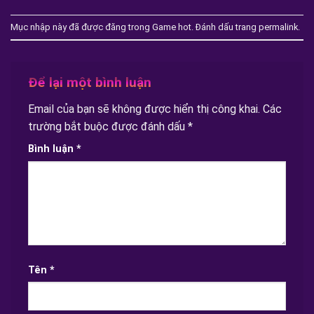
Mục nhập này đã được đăng trong
Game hot
. Đánh dấu trang
permalink
.
Để lại một bình luận
Email của bạn sẽ không được hiển thị công khai.
Các
trường bắt buộc được đánh dấu
*
Bình luận
*
Tên
*