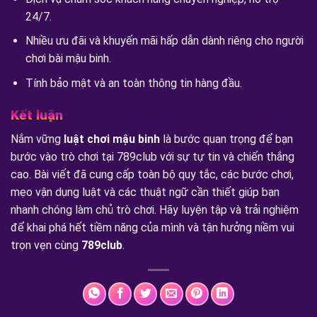
24/7.
Nhiều ưu đãi và khuyến mãi hấp dẫn dành riêng cho người
chơi bài mậu binh.
Tính bảo mật và an toàn thông tin hàng đầu.
Kết luận
Nắm vững
luật chơi mậu binh
là bước quan trọng để bạn
bước vào trò chơi tại 789club với sự tự tin và chiến thắng
cao. Bài viết đã cung cấp toàn bộ quy tắc, các bước chơi,
mẹo vận dụng luật và các thuật ngữ cần thiết giúp bạn
nhanh chóng làm chủ trò chơi. Hãy luyện tập và trải nghiệm
để khai phá hết tiềm năng của mình và tận hưởng niềm vui
trọn vẹn cùng
789club
.