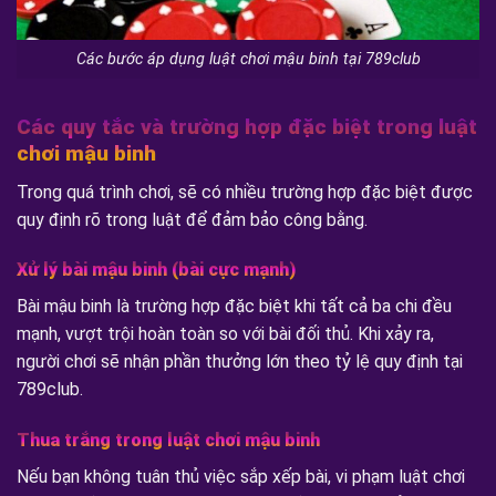
Các bước áp dụng luật chơi mậu binh tại 789club
Các quy tắc và trường hợp đặc biệt trong luật
chơi mậu binh
Trong quá trình chơi, sẽ có nhiều trường hợp đặc biệt được
quy định rõ trong luật để đảm bảo công bằng.
Xử lý bài mậu binh (bài cực mạnh)
Bài mậu binh là trường hợp đặc biệt khi tất cả ba chi đều
mạnh, vượt trội hoàn toàn so với bài đối thủ. Khi xảy ra,
người chơi sẽ nhận phần thưởng lớn theo tỷ lệ quy định tại
789club.
Thua trắng trong luật chơi mậu binh
Nếu bạn không tuân thủ việc sắp xếp bài, vi phạm luật chơi