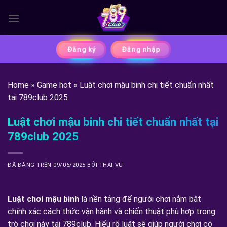
Chuyển
đến
nội
dung
Đăng ký
Đăng nhập
Home
»
Game hot
»
Luật chơi mậu binh chi tiết chuẩn nhất
tại 789club 2025
Luật chơi mậu binh chi tiết chuẩn nhất tại
789club 2025
ĐÃ ĐĂNG TRÊN
09/06/2025
BỞI
THÁI VŨ
Luật chơi mậu binh
là nền tảng để người chơi nắm bắt
chính xác cách thức vận hành và chiến thuật phù hợp trong
trò chơi này tại 789club. Hiểu rõ luật sẽ giúp người chơi có