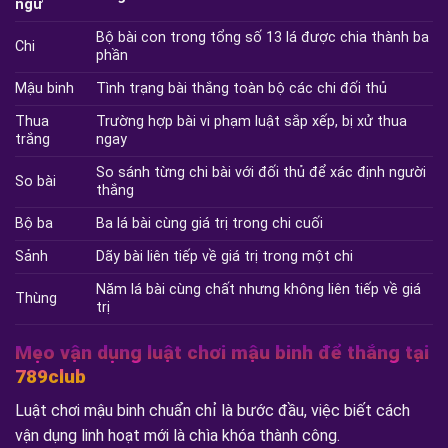
ngữ
Bộ bài con trong tổng số 13 lá được chia thành ba
Chi
phần
Mậu binh
Tình trạng bài thắng toàn bộ các chi đối thủ
Thua
Trường hợp bài vi phạm luật sắp xếp, bị xử thua
trắng
ngay
So sánh từng chi bài với đối thủ để xác định người
So bài
thắng
Bộ ba
Ba lá bài cùng giá trị trong chi cuối
Sảnh
Dãy bài liên tiếp về giá trị trong một chi
Năm lá bài cùng chất nhưng không liên tiếp về giá
Thùng
trị
Mẹo vận dụng luật chơi mậu binh để thắng tại
789club
Luật chơi mậu binh chuẩn chỉ là bước đầu, việc biết cách
vận dụng linh hoạt mới là chìa khóa thành công.