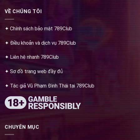
VỀ CHÚNG TÔI
✦
Chính sách bảo mật 789Club
✦
Điều khoản và dịch vụ 789Club
✦
Liên hệ nhanh 789Club
✦
Sơ đồ trang web đầy đủ
✦
Tác giả Vũ Phạm Đình Thái tại 789Club
CHUYÊN MỤC