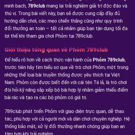
minh bạch,
789club
mang lại trải nghiệm giải trí độc đáo và
thú vị. Trong bài viết này, bạn sẽ được cung cấp đầy đủ
hướng dẫn chơi, các mẹo chiến thắng cũng như quy trình
đổi thưởng an toàn – tất cả nhằm giúp bạn tận dụng tối đa
lợi thế khi tham gia chơi Phỏm tại 789club.
Giới thiệu tổng quan về Phỏm 789club
Để hiểu rõ hơn về cách thức vận hành của
Phỏm 789club
,
trước tiên hãy tìm hiểu sơ qua về trò chơi Phỏm, một trong
những thể loại bài truyền thống được yêu thích tại Việt
Nam. Phỏm còn được biết đến với cái tên Tá lả, là trò chơi
đòi hỏi kỹ năng sắp xếp bộ bài hợp lý nhằm giảm thiểu điểm
bài rác và tạo ra các bộ phỏm có giá trị.
789club phát triển Phỏm với giao diện trực quan, dễ thao
tác, phù hợp với cả người mới và dân chơi chuyên nghiệp. Hệ
thống bảo mật, xử lý đổi thưởng nhanh chóng giúp bạn an
tâm hơn khi trải nghiệm.