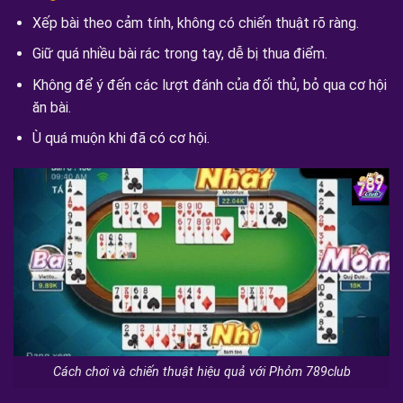
Xếp bài theo cảm tính, không có chiến thuật rõ ràng.
Giữ quá nhiều bài rác trong tay, dễ bị thua điểm.
Không để ý đến các lượt đánh của đối thủ, bỏ qua cơ hội
ăn bài.
Ù quá muộn khi đã có cơ hội.
Cách chơi và chiến thuật hiệu quả với Phỏm 789club