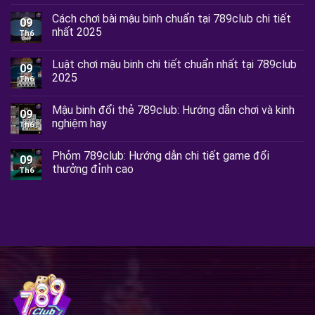
Cách chơi bài mậu binh chuẩn tại 789club chi tiết
09
nhất 2025
Th6
Luật chơi mậu binh chi tiết chuẩn nhất tại 789club
09
2025
Th6
Mậu binh đổi thẻ 789club: Hướng dẫn chơi và kinh
09
nghiệm hay
Th6
Phỏm 789club: Hướng dẫn chi tiết game đổi
09
thưởng đỉnh cao
Th6