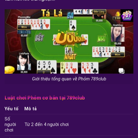
Giới thiệu tổng quan về Phỏm 789club
Luật chơi Phỏm cơ bản tại 789club
Yếu tố
Mô tả
Số
người
Từ 2 đến 4 người chơi
chơi