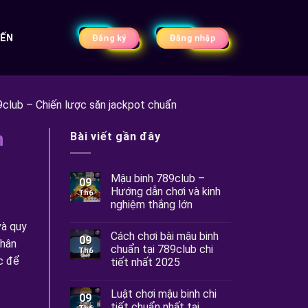
YẾN
Đăng ký
Đăng nhập
89club – Chiến lược săn jackpot chuẩn
n
Bài viết gần đây
Mậu binh 789club –
09
Hướng dẫn chơi và kinh
Th6
nghiệm thắng lớn
và quy
Cách chơi bài mậu binh
09
phân
chuẩn tại 789club chi
Th6
c để
tiết nhất 2025
Luật chơi mậu binh chi
09
tiết chuẩn nhất tại