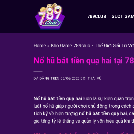
Chuyển
đến
789CLUB
SLOT GA
nội
dung
Home
»
Kho Game 789club - Thế Giới Giải Trí 
Nổ hũ bát tiền quạ hai tại 
ĐÃ ĐĂNG TRÊN
05/06/2025
BỞI
THÁI VŨ
Nổ hũ bát tiền quạ hai
luôn là sự kiện quan trọ
luật nổ hũ giúp người chơi chủ động trong cách đặ
tích kỹ về hiện tượng
nổ hũ bát tiền quạ hai
, c
gia tăng tỷ lệ thắng và quản lý vốn hiệu quả khi 