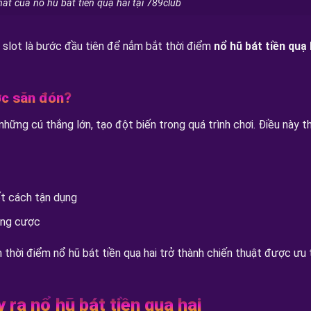
t của nổ hũ bát tiền quạ hai tại 789club
 slot là bước đầu tiên để nắm bắt thời điểm
nổ hũ bát tiền quạ 
ược săn đón?
những cú thắng lớn, tạo đột biến trong quá trình chơi. Điều này t
ết cách tận dụng
vòng cược
 thời điểm nổ hũ bát tiền quạ hai trở thành chiến thuật được ưu 
 ra nổ hũ bát tiền quạ hai