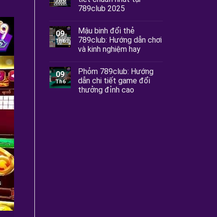
Th6
789club 2025
Mậu binh đổi thẻ
09
789club: Hướng dẫn chơi
Th6
và kinh nghiệm hay
Phỏm 789club: Hướng
09
dẫn chi tiết game đổi
Th6
thưởng đỉnh cao