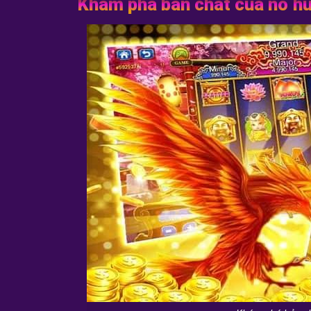
Khám phá bản chất của nổ hũ 