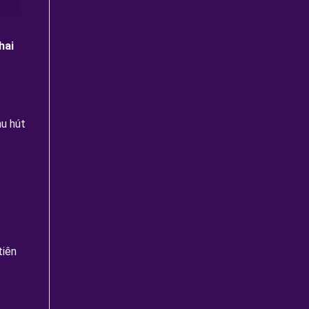
hai
hu hút
tiên