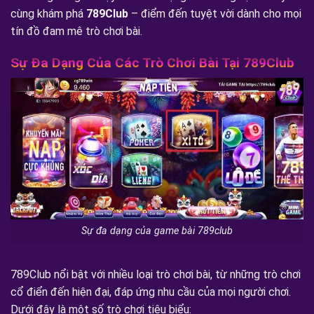
cùng khám phá
789Club
– điểm đến tuyệt vời dành cho mọi
tín đồ đam mê trò chơi bài.
Sự Đa Dạng Của Các Trò Chơi Bài Tại 789Club
Sự đa dạng của game bài 789club
789Club nổi bật với nhiều loại trò chơi bài, từ những trò chơi
cổ điển đến hiện đại, đáp ứng nhu cầu của mọi người chơi.
Dưới đây là một số trò chơi tiêu biểu: