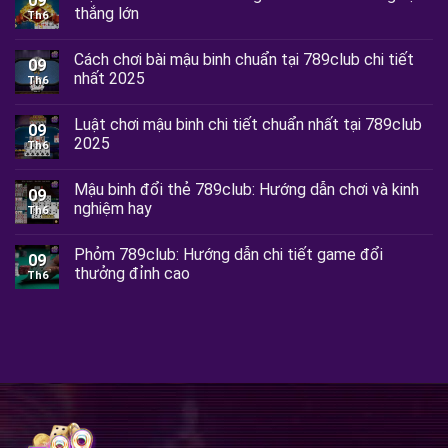
09
thắng lớn
Th6
Cách chơi bài mậu binh chuẩn tại 789club chi tiết
09
nhất 2025
Th6
Luật chơi mậu binh chi tiết chuẩn nhất tại 789club
09
2025
Th6
Mậu binh đổi thẻ 789club: Hướng dẫn chơi và kinh
09
nghiệm hay
Th6
Phỏm 789club: Hướng dẫn chi tiết game đổi
09
thưởng đỉnh cao
Th6