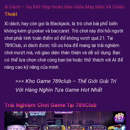
Xì Dách – Sự Kết Hợp Hoàn Hảo Giữa May Mắn Và Chiến
Thuật
Xì dách, hay còn gọi là Blackjack, là trò chơi bài phổ biến
không kém gì poker và baccarat. Trò chơi này đòi hỏi người
chơi phải tính toán điểm số để không vượt quá 21. Tại
789Club, xì dách được tối ưu hóa để mang lại trải nghiệm
chơi mượt mà, với giao diện thân thiện và dễ sử dụng. Bạn
có thể lựa chọn chơi cùng bạn bè hoặc thử thách với AI để
nâng cao kỹ năng của mình.
>>> Kho Game 789club – Thế Giới Giải Trí
Với Hàng Nghìn Tựa Game Hot Nhất
Trải Nghiệm Chơi Game Tại 789Club