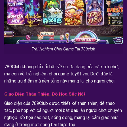
Trải Nghiệm Chơi Game Tại 789club
789Club không chỉ nổi bật về sự đa dạng của các trò chơi,
mà còn về trải nghiệm chơi game tuyệt vời. Dưới đây là
những ưu điểm mà nền tảng này mang lại cho người chơi.
Giao Diện Thân Thiện, Đồ Họa Sắc Nét
Giao diện của 789Club được thiết kế thân thiện, dễ thao
tác, phù hợp với cả người mới bắt đầu lẫn người chơi chuyên
nghiệp. Đồ họa sắc nét, sống động, mang lại cảm giác như
đang ở trong một sòng bài thực thụ.