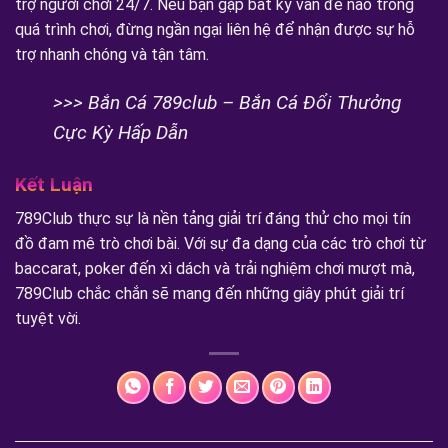
trợ người chơi 24/7. Nếu bạn gặp bất kỳ vấn đề nào trong
quá trình chơi, đừng ngần ngại liên hệ để nhận được sự hỗ
trợ nhanh chóng và tận tâm.
>>> Bắn Cá 789club – Bắn Cá Đổi Thưởng
Cực Kỳ Hấp Dẫn
Kết Luận
789Club thực sự là nền tảng giải trí đáng thử cho mọi tín
đồ đam mê trò chơi bài. Với sự đa dạng của các trò chơi từ
baccarat, poker đến xì dách và trải nghiệm chơi mượt mà,
789Club chắc chắn sẽ mang đến những giây phút giải trí
tuyệt vời.