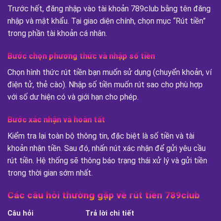
Trước hết, đăng nhập vào tài khoản 789club bằng tên đăng
nhập và mật khẩu. Tại giao diện chính, chọn mục “Rút tiền”
trong phần tài khoản cá nhân.
Bước chọn phương thức và nhập số tiền
Chọn hình thức rút tiền bạn muốn sử dụng (chuyển khoản, ví
điện tử, thẻ cào). Nhập số tiền muốn rút sao cho phù hợp
với số dư hiện có và giới hạn cho phép.
Bước xác nhận và hoàn tất
Kiểm tra lại toàn bộ thông tin, đặc biệt là số tiền và tài
khoản nhận tiền. Sau đó, nhấn nút xác nhận để gửi yêu cầu
rút tiền. Hệ thống sẽ thông báo trạng thái xử lý và gửi tiền
trong thời gian sớm nhất.
Các câu hỏi thường gặp về rút tiền 789club
Câu hỏi
Trả lời chi tiết