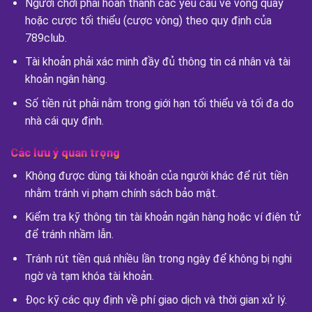
Người chơi phải hoàn thành các yêu cầu về vòng quay
hoặc cược tối thiểu (cược vòng) theo quy định của
789club.
Tài khoản phải xác minh đầy đủ thông tin cá nhân và tài
khoản ngân hàng.
Số tiền rút phải nằm trong giới hạn tối thiểu và tối đa do
nhà cái quy định.
Các lưu ý quan trọng
Không được dùng tài khoản của người khác để rút tiền
nhằm tránh vi phạm chính sách bảo mật.
Kiểm tra kỹ thông tin tài khoản ngân hàng hoặc ví điện tử
để tránh nhầm lẫn.
Tránh rút tiền quá nhiều lần trong ngày để không bị nghi
ngờ và tạm khóa tài khoản.
Đọc kỹ các quy định về phí giao dịch và thời gian xử lý.