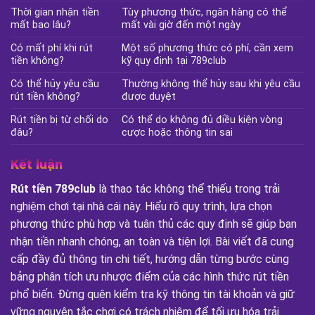
Thời gian nhận tiền
Tùy phương thức, ngân hàng có thể
mất bao lâu?
mất vài giờ đến một ngày
Có mất phí khi rút
Một số phương thức có phí, cần xem
tiền không?
kỹ quy định tại 789club
Có thể hủy yêu cầu
Thường không thể hủy sau khi yêu cầu
rút tiền không?
được duyệt
Rút tiền bị từ chối do
Có thể do không đủ điều kiện vòng
đâu?
cược hoặc thông tin sai
Kết luận
Rút tiền 789club
là thao tác không thể thiếu trong trải
nghiệm chơi tại nhà cái này. Hiểu rõ quy trình, lựa chọn
phương thức phù hợp và tuân thủ các quy định sẽ giúp bạn
nhận tiền nhanh chóng, an toàn và tiện lợi. Bài viết đã cung
cấp đầy đủ thông tin chi tiết, hướng dẫn từng bước cùng
bảng phân tích ưu nhược điểm của các hình thức rút tiền
phổ biến. Đừng quên kiểm tra kỹ thông tin tài khoản và giữ
vững nguyên tắc chơi có trách nhiệm để tối ưu hóa trải