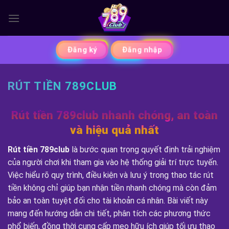
Chuyển
đến
nội
dung
Đăng ký
Đăng nhập
RÚT TIỀN 789CLUB
Rút tiền 789club nhanh chóng, an toàn
và hiệu quả nhất
Rút tiền 789club
là bước quan trọng quyết định trải nghiệm
của người chơi khi tham gia vào hệ thống giải trí trực tuyến.
Việc hiểu rõ quy trình, điều kiện và lưu ý trong thao tác rút
tiền không chỉ giúp bạn nhận tiền nhanh chóng mà còn đảm
bảo an toàn tuyệt đối cho tài khoản cá nhân. Bài viết này
mang đến hướng dẫn chi tiết, phân tích các phương thức
phổ biến, đồng thời cung cấp mẹo hữu ích giúp tối ưu thao