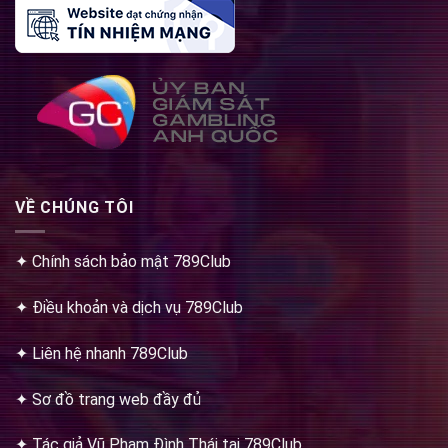
VỀ CHÚNG TÔI
✦
Chính sách bảo mật 789Club
✦
Điều khoản và dịch vụ 789Club
✦
Liên hệ nhanh 789Club
✦
Sơ đồ trang web đầy đủ
✦
Tác giả Vũ Phạm Đình Thái tại 789Club