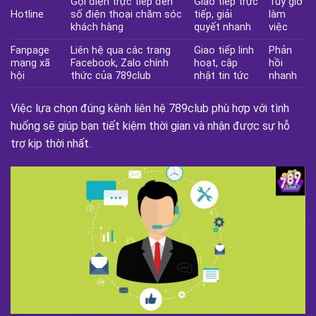
Gọi điện trực tiếp đến
Giao tiếp trực
Tùy giờ
Hotline
số điện thoại chăm sóc
tiếp, giải
làm
khách hàng
quyết nhanh
việc
Fanpage
Liên hệ qua các trang
Giao tiếp linh
Phản
mạng xã
Facebook, Zalo chính
hoạt, cập
hồi
hội
thức của 789club
nhật tin tức
nhanh
Việc lựa chọn đúng kênh liên hệ 789club phù hợp với tình
huống sẽ giúp bạn tiết kiệm thời gian và nhận được sự hỗ
trợ kịp thời nhất.