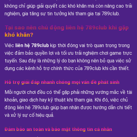
không chỉ giúp giải quyết các khó khăn mà còn nâng cao trải
nghiệm, gia tăng sự tin tưởng khi tham gia tại 789club.
Tại sao nên chủ động liên hệ 789club khi gặp
khó khăn?
Việc
liên hệ 789club
kịp thời đóng vai trò quan trọng trong
việc đảm bảo quyền lợi và tối ưu trải nghiệm chơi game trực
tuyến. Sau đây là những lý do bạn không nên bỏ qua việc sử
dụng các kênh hỗ trợ chính thức của 789club khi cần thiết.
Hỗ trợ giải đáp nhanh chóng mọi vấn đề phát sinh
Mỗi người chơi đều có thể gặp phải những vướng mắc về tài
khoản, giao dịch hay kỹ thuật khi tham gia. Khi đó, việc chủ
động liên hệ 789club giúp bạn nhận được hướng dẫn chi tiết
và xử lý sự cố hiệu quả.
Đảm bảo an toàn và bảo mật thông tin cá nhân