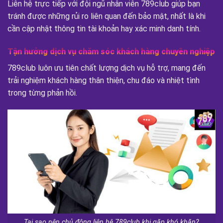
Liên hệ trực tiếp với đội ngũ nhân viên 789club giúp bạn
tránh được những rủi ro liên quan đến bảo mật, nhất là khi
cần cập nhật thông tin tài khoản hay xác minh danh tính.
Tận hưởng dịch vụ chăm sóc khách hàng chuyên nghiệp
789club luôn ưu tiên chất lượng dịch vụ hỗ trợ, mang đến
trải nghiệm khách hàng thân thiện, chu đáo và nhiệt tình
trong từng phản hồi.
Tại sao nên chủ động liên hệ 789club khi gặp khó khăn?