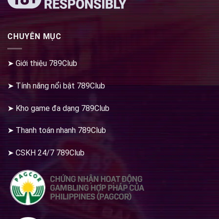
CHUYÊN MỤC
➤
Giới thiệu 789Club
➤
Tính năng nổi bật 789Club
➤
Kho game đa dạng 789Club
➤
Thanh toán nhanh 789Club
➤
CSKH 24/7 789Club