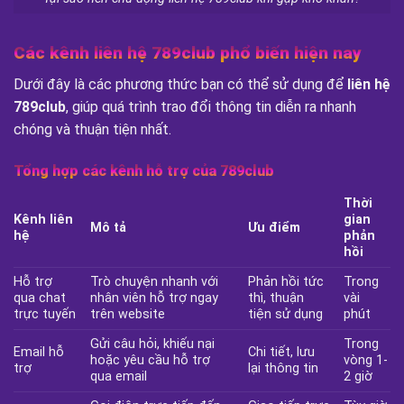
Các kênh liên hệ 789club phổ biến hiện nay
Dưới đây là các phương thức bạn có thể sử dụng để
liên hệ
789club
, giúp quá trình trao đổi thông tin diễn ra nhanh
chóng và thuận tiện nhất.
Tổng hợp các kênh hỗ trợ của 789club
Thời
Kênh liên
gian
Mô tả
Ưu điểm
hệ
phản
hồi
Hỗ trợ
Trò chuyện nhanh với
Phản hồi tức
Trong
qua chat
nhân viên hỗ trợ ngay
thì, thuận
vài
trực tuyến
trên website
tiện sử dụng
phút
Gửi câu hỏi, khiếu nại
Trong
Email hỗ
Chi tiết, lưu
hoặc yêu cầu hỗ trợ
vòng 1-
trợ
lại thông tin
qua email
2 giờ