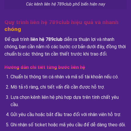
Các kênh liên hệ 789club phổ biến hiện nay
Quy trình liên hệ 789club hiệu quả và nhanh
chóng
Để quá trình
liên hệ 789club
diễn ra thuận lợi và nhanh
chóng, bạn cần nắm rõ các bước cơ bản dưới đây, đồng thời
chuẩn bị các thông tin cần thiết trước khi trao đổi.
Hướng dẫn chi tiết từng bước liên hệ
Chuẩn bị thông tin cá nhân và mã số tài khoản nếu có.
Mô tả rõ ràng, chi tiết vấn đề cần được hỗ trợ.
Lựa chọn kênh liên hệ phù hợp dựa trên tính chất yêu
cầu.
Gửi yêu cầu hoặc bắt đầu trao đổi với nhân viên hỗ trợ.
Ghi nhận số ticket hoặc mã yêu cầu để dễ dàng theo dõi.